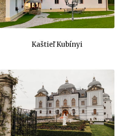
Kaštieľ Kubínyi